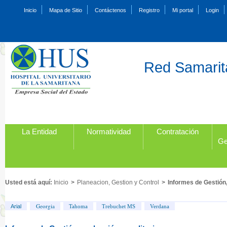
Inicio
Mapa de Sitio
Contáctenos
Registro
Mi portal
Login
Red Samarita
La Entidad
Normatividad
Contratación
Ge
Usted está aquí:
Inicio
>
Planeacion, Gestion y Control
>
Informes de Gestión,
Georgia
Arial
Tahoma
Trebuchet MS
Verdana