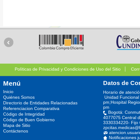
Políticas de Privacidad y Condiciones de Uso del Sitio
Corr
Menú
Datos de Co
Inicio
Horario de atenci
Quiénes Somos
Unidad Funcional 
pm;Hospital Regio
Directorio de Entidades Relacionadas
pm
Referenciacion Comparativa
Bogotá: Conmut
Código de Integridad
4077075 Central d
Código de Buen Gobierno
3330334220- Fijo
Mapa de Sitio
zpcitas.medicas@
Contáctenos
atencion.usuar
Notificaciones j