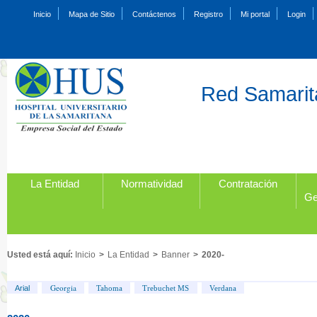
Inicio
Mapa de Sitio
Contáctenos
Registro
Mi portal
Login
Red Samarita
La Entidad
Normatividad
Contratación
Ge
Usted está aquí:
Inicio
>
La Entidad
>
Banner
>
2020-
Georgia
Arial
Tahoma
Trebuchet MS
Verdana