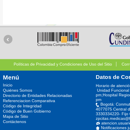
Políticas de Privacidad y Condiciones de Uso del Sitio
Corr
Menú
Datos de Co
Inicio
Horario de atenci
Quiénes Somos
Unidad Funcional 
pm;Hospital Regio
Directorio de Entidades Relacionadas
pm
Referenciacion Comparativa
Bogotá: Conmut
Código de Integridad
4077075 Central d
Código de Buen Gobierno
3330334220- Fijo
Mapa de Sitio
zpcitas.medicas@
Contáctenos
atencion.usuar
Notificaciones j