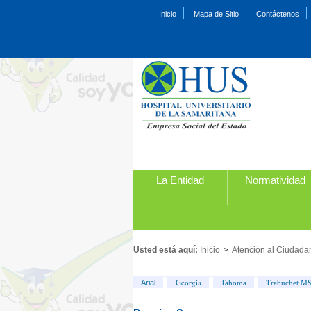
Inicio
Mapa de Sitio
Contáctenos
La Entidad
Normatividad
Usted está aquí:
Inicio
>
Atención al Ciudada
Georgia
Arial
Tahoma
Trebuchet M