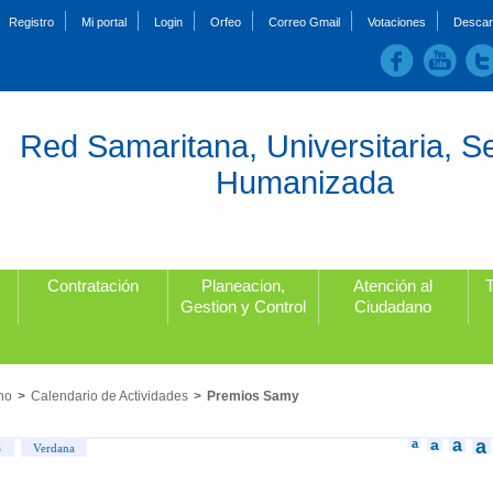
Registro
Mi portal
Login
Orfeo
Correo Gmail
Votaciones
Descar
Red Samaritana, Universitaria, S
Humanizada
Contratación
Planeacion,
Atención al
Gestion y Control
Ciudadano
no
>
Calendario de Actividades
>
Premios Samy
a
a
a
a
S
Verdana