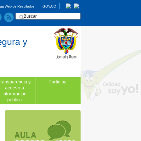
ga Web de Resultados
GOV.CO
egura y
Transparencia y
Participa
acceso a
informacion
publica
AULA