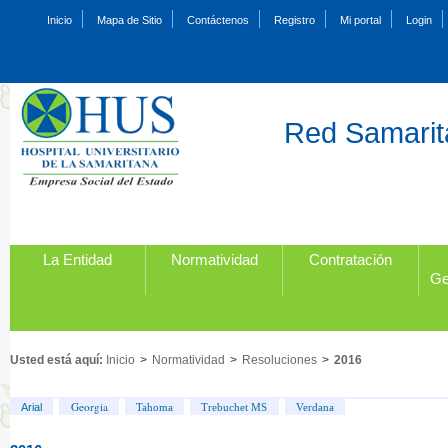
Inicio
Mapa de Sitio
Contáctenos
Registro
Mi portal
Login
Red Samarita
La Entidad
Normatividad
Contratación
Ge
Usted está aquí:
Inicio
>
Normatividad
>
Resoluciones
>
2016
Georgia
Arial
Tahoma
Trebuchet MS
Verdana