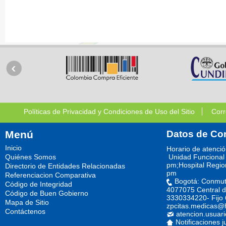
Políticas de Privacidad y Condiciones de Uso del Sitio
Corr
Menú
Datos de Co
Inicio
Horario de atenci
Quiénes Somos
Unidad Funcional 
pm;Hospital Regio
Directorio de Entidades Relacionadas
pm
Referenciacion Comparativa
Bogotá: Conmut
Código de Integridad
4077075 Central d
Código de Buen Gobierno
3330334220- Fijo
Mapa de Sitio
zpcitas.medicas@
Contáctenos
atencion.usuar
Notificaciones j