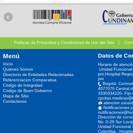
Políticas de Privacidad y Condiciones de Uso del Sitio
Corr
Menú
Datos de Co
Inicio
Horario de atenci
Quiénes Somos
Unidad Funcional 
pm;Hospital Regio
Directorio de Entidades Relacionadas
pm
Referenciacion Comparativa
Bogotá: Conmut
Código de Integridad
4077075 Central d
Código de Buen Gobierno
3330334220- Fijo
Mapa de Sitio
zpcitas.medicas@
Contáctenos
atencion.usuar
Notificaciones j
notificaciones@hu
Dirección de corr
No. 0-29 Sur Loca
Unidad Funcional Z
Colombia ; Hospita