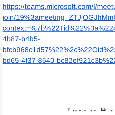
https://teams.microsoft.com/l/meet
join/19%3ameeting_ZTJjOGJhM
context=%7b%22Tid%22%3a%224
4b87-b4b5-
bfcb968c1d57%22%2c%22Oid%2
bd65-4f37-8540-bc82ef921c3b%