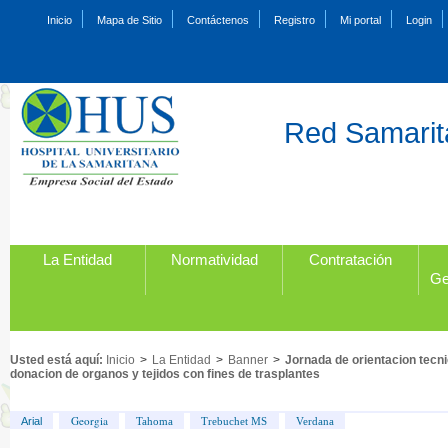
Inicio
Mapa de Sitio
Contáctenos
Registro
Mi portal
Login
Red Samarita
La Entidad
Normatividad
Contratación
Ge
Usted está aquí:
Inicio
>
La Entidad
>
Banner
>
Jornada de orientacion tecn
donacion de organos y tejidos con fines de trasplantes
Georgia
Arial
Tahoma
Trebuchet MS
Verdana