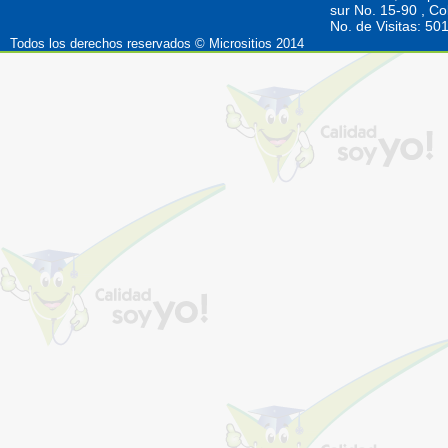
sur No. 15-90 , C
No. de Visitas: 5
Todos los derechos reservados © Micrositios 2014