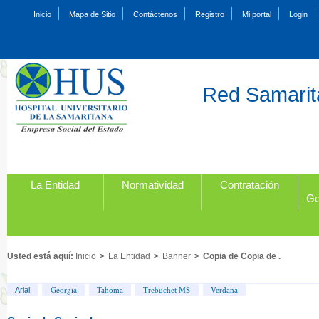
Inicio
Mapa de Sitio
Contáctenos
Registro
Mi portal
Login
Red Samarita
La Entidad
Normatividad
Contratación
Ge
Usted está aquí:
Inicio
>
La Entidad
>
Banner
>
Copia de Copia de .
Georgia
Arial
Tahoma
Trebuchet MS
Verdana