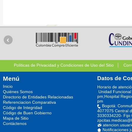
Políticas de Privacidad y Condiciones de Uso del Sitio
Corr
Menú
Datos de Co
Inicio
Horario de atenci
Quiénes Somos
Unidad Funcional 
pm;Hospital Regio
Directorio de Entidades Relacionadas
pm
Referenciacion Comparativa
Bogotá: Conmut
Código de Integridad
4077075 Central d
Código de Buen Gobierno
3330334220- Fijo
Mapa de Sitio
zpcitas.medicas@
Contáctenos
atencion.usuar
Notificaciones j