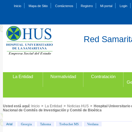
Inicio
Mapa de Sitio
Contáctenos
Registro
Mi portal
Login
Red Samarita
La Entidad
Normatividad
Contratación
Ge
Usted está aquí:
Inicio
>
La Entidad
>
Noticias HUS
>
Hospital Universitario
Nacional de Comités de Investigación y Comité de Bioética
Georgia
Arial
Tahoma
Trebuchet MS
Verdana