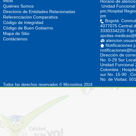
Inicio
Horario de atenci
Quiénes Somos
Unidad Funcional 
pm;Hospital Regio
Directorio de Entidades Relacionadas
pm
Referenciacion Comparativa
Bogotá: Conmut
Código de Integridad
4077075 Central d
Código de Buen Gobierno
3330334220- Fijo
Mapa de Sitio
zpcitas.medicas@
Contáctenos
atencion.usuar
Notificaciones j
notificaciones@hu
Dirección de corr
No. 0-29 Sur Loca
Unidad Funcional Z
Colombia ; Hospita
sur No. 15-90 , C
No. de Visitas: 5
Todos los derechos reservados © Micrositios 2014