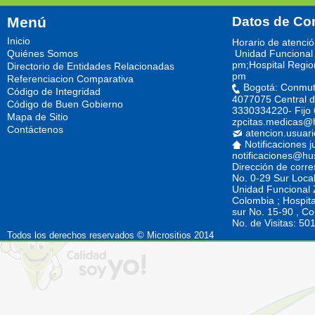
Menú
Datos de Co
Inicio
Horario de atenci
Quiénes Somos
Unidad Funcional 
pm;Hospital Regio
Directorio de Entidades Relacionadas
pm
Referenciacion Comparativa
Bogotá: Conmut
Código de Integridad
4077075 Central d
Código de Buen Gobierno
3330334220- Fijo
Mapa de Sitio
zpcitas.medicas@
Contáctenos
atencion.usuar
Notificaciones j
notificaciones@hu
Dirección de corr
No. 0-29 Sur Loca
Unidad Funcional Z
Colombia ; Hospita
sur No. 15-90 , C
No. de Visitas: 5
Todos los derechos reservados © Micrositios 2014