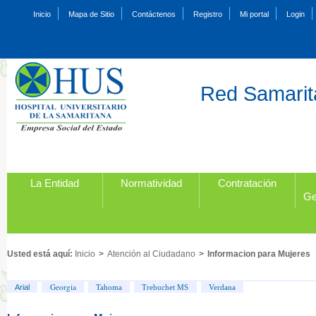
Inicio
Mapa de Sitio
Contáctenos
Registro
Mi portal
Login
Red Samarita
La Entidad
Normatividad
Contratación
Ge
Usted está aquí:
Inicio
>
Atención al Ciudadano
>
Informacion para Mujeres
Georgia
Arial
Tahoma
Trebuchet MS
Verdana