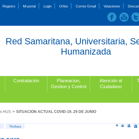
Registro
Mi portal
Login
Orfeo
Correo Gmail
Votaciones
Descar
Red Samaritana, Universitaria, S
Humanizada
Contratación
Planeacion,
Atención al
Gestion y Control
Ciudadano
as HUS
>
SITUACION ACTUAL COVID-19. 29 DE JUNIO
a
a
a
a
S
Verdana