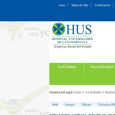
Inicio
Mapa de Sitio
Contáctenos
La Entidad
Normatividad
Usted está aquí:
Inicio
>
La Entidad
>
Notici
Georgia
Arial
Tahoma
Trebuchet M