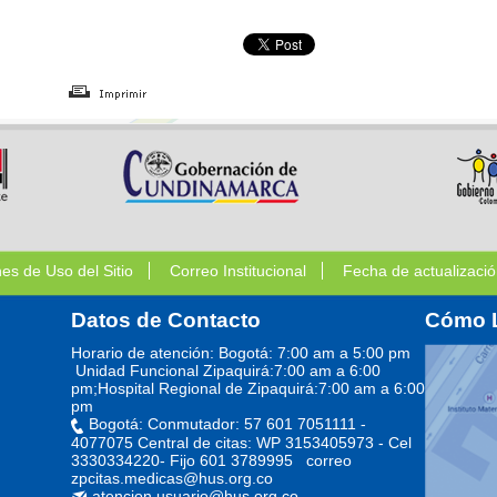
nes de Uso del Sitio
Correo Institucional
Fecha de actualizació
Datos de Contacto
Cómo 
Horario de atención: Bogotá: 7:00 am a 5:00 pm
Unidad Funcional Zipaquirá:7:00 am a 6:00
pm;Hospital Regional de Zipaquirá:7:00 am a 6:00
pm
Bogotá: Conmutador: 57 601 7051111 -
4077075 Central de citas: WP 3153405973 - Cel
3330334220- Fijo 601 3789995 correo
zpcitas.medicas@hus.org.co
atencion.usuario@hus.org.co