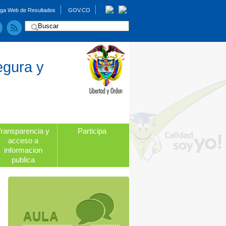
ga Web de Resultados
GOV.CO
egura y
Transparencia y
Participa
acceso a
informacion
publica
AULA