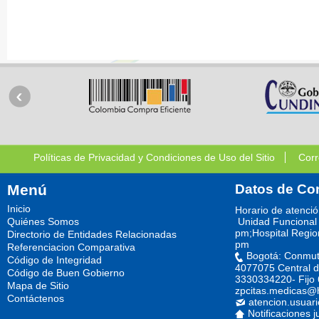
Políticas de Privacidad y Condiciones de Uso del Sitio
Corr
Menú
Datos de Co
Inicio
Horario de atenci
Quiénes Somos
Unidad Funcional 
pm;Hospital Regio
Directorio de Entidades Relacionadas
pm
Referenciacion Comparativa
Bogotá: Conmut
Código de Integridad
4077075 Central d
Código de Buen Gobierno
3330334220- Fijo
Mapa de Sitio
zpcitas.medicas@
Contáctenos
atencion.usuar
Notificaciones j