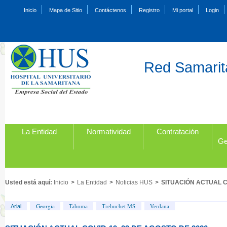
Inicio
Mapa de Sitio
Contáctenos
Registro
Mi portal
Login
Red Samarita
La Entidad
Normatividad
Contratación
Ge
Usted está aquí:
Inicio
>
La Entidad
>
Noticias HUS
>
SITUACIÓN ACTUAL C
Georgia
Arial
Tahoma
Trebuchet MS
Verdana