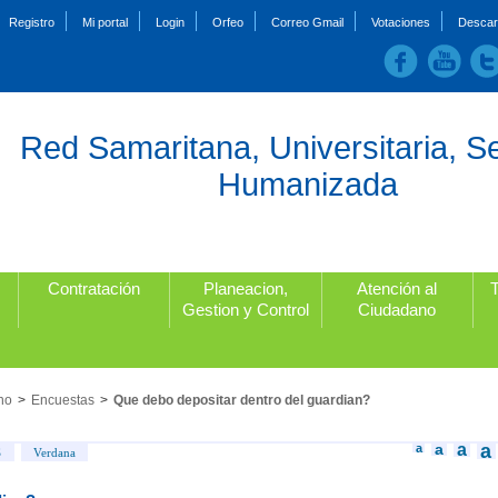
Registro
Mi portal
Login
Orfeo
Correo Gmail
Votaciones
Descar
Red Samaritana, Universitaria, S
Humanizada
Contratación
Planeacion,
Atención al
Gestion y Control
Ciudadano
no
>
Encuestas
>
Que debo depositar dentro del guardian?
a
a
a
a
S
Verdana