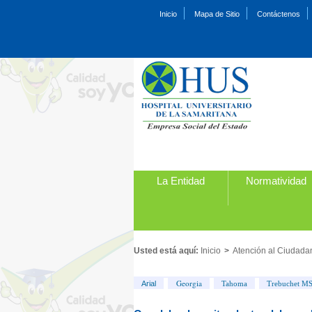
Inicio
Mapa de Sitio
Contáctenos
La Entidad
Normatividad
Usted está aquí:
Inicio
>
Atención al Ciudada
Georgia
Arial
Tahoma
Trebuchet M