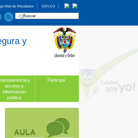
ga Web de Resultados
GOV.CO
egura y
Transparencia y
Participa
acceso a
informacion
publica
AULA