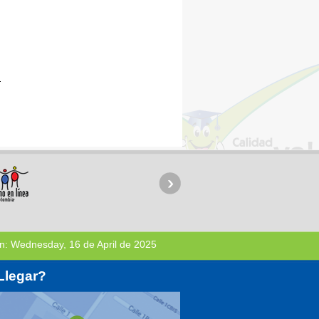
n:
Wednesday, 16 de April de 2025
Llegar?