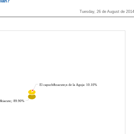
dian?
Tuesday, 26 de August de 201
El capuch&oacute;n de la Aguja: 10.10%
ur&iacute;: 89.90%