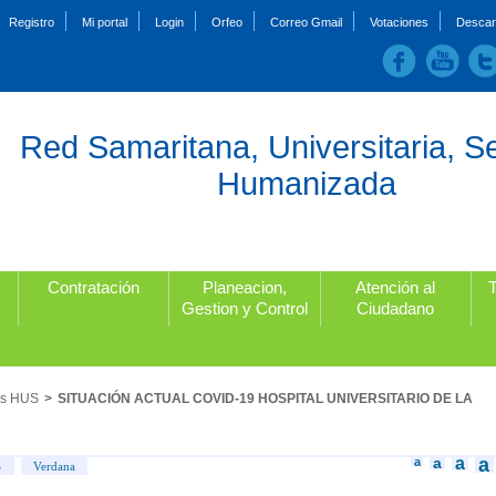
Registro
Mi portal
Login
Orfeo
Correo Gmail
Votaciones
Descar
Red Samaritana, Universitaria, S
Humanizada
Contratación
Planeacion,
Atención al
Gestion y Control
Ciudadano
as HUS
>
SITUACIÓN ACTUAL COVID-19 HOSPITAL UNIVERSITARIO DE LA
a
a
a
a
S
Verdana