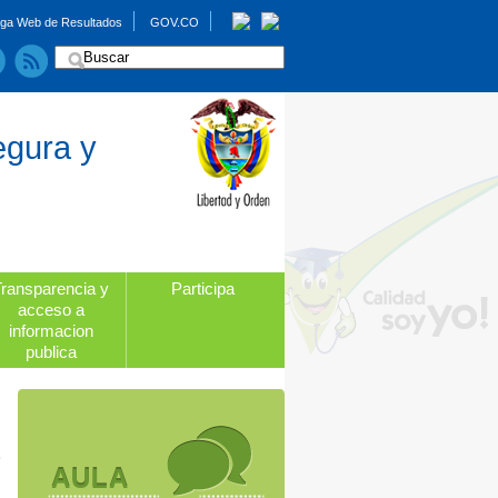
ga Web de Resultados
GOV.CO
egura y
Transparencia y
Participa
acceso a
informacion
publica
AULA