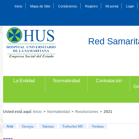
Inicio
Mapa de Sitio
Contáctenos
Registro
Mi portal
Login
Red Samarita
La Entidad
Normatividad
Contratación
Ge
Usted está aquí:
Inicio
>
Normatividad
>
Resoluciones
>
2021
Georgia
Arial
Tahoma
Trebuchet MS
Verdana